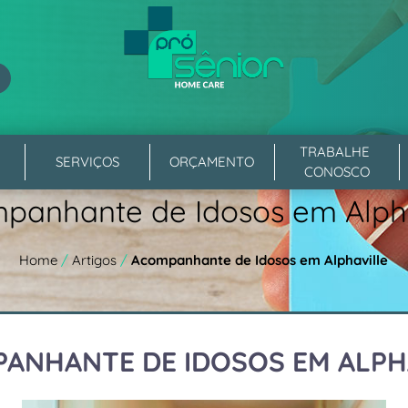
TRABALHE 
SERVIÇOS
ORÇAMENTO
CONOSCO
panhante de Idosos em Alpha
Home
/
Artigos
/
Acompanhante de Idosos em Alphaville
ANHANTE DE IDOSOS EM ALPH