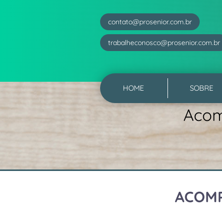
contato@prosenior.com.br
trabalheconosco@prosenior.com.br
HOME
SOBRE
Acom
ACOMP