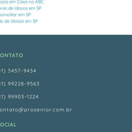
osos em Casa no ABC
res de Idosos em SP
miciliar em SP
o de Idosos em SP
CONTATO
11) 3457-9434
11) 99228-9563
11) 99903-1224
ontato@prosenior.com.br
OCIAL