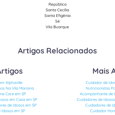
República
Santa Cecília
Santa Efigênia
Sé
Vila Buarque
Artigos Relacionados
Artigos
Mais A
m Alphaville
Cuidador de Id
sos Na Vila Mariana
Nutricionistas P
ome Care em SP
Acompanhante de Id
dosos em Casa em SP
Cuidadores de Idosos
res de Idosos em SP
Cuidadores de 
e Idosos em SP
Cuidador Hom