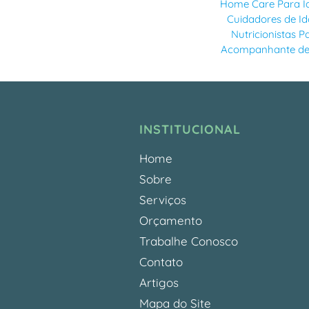
Home Care Para I
Cuidadores de I
Nutricionistas 
Acompanhante de 
INSTITUCIONAL
Home
Sobre
Serviços
Orçamento
Trabalhe Conosco
Contato
Artigos
Mapa do Site