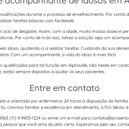
e acompanhante de idosos em Al
odificações durante o processo de envelhecimento. Por conta di
alizar tarefas básicas com facilidade.
ciclo de desgaste. Assim, com a idade, muita massa óssea é per
 fraturas. Por conta de tudo isso, talvez a solução seja um acomp
 pelo idoso, ajudando-o a realizar tarefas. Cuidando da sua ali
diária. Com um acompanhante, a vida do idoso é mais fácil.
s qualificados para tal função em Alphaville, não hesite em cont
e, estão sempre dispostos a ajudar os seus pacientes.
Entre em contato
 e orientado por enfermeiros 24 horas à disposição da família.
, convívio familiar e excelência em atendimento, a Pró Sênior é 
-9563 (11) 9 9903-1224 ou envie um e-mail para
contato@prosenior
da pessoa que você ama do jeito certo. Esperamos pelo seu cont