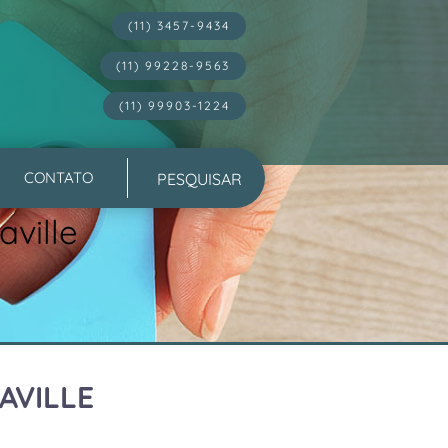
(11) 3457-9434
(11) 99228-9563
(11) 99903-1224
CONTATO
ville
AVILLE