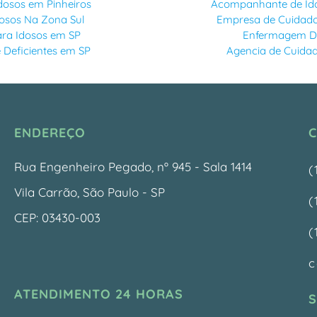
dosos em Pinheiros
Acompanhante de Id
dosos Na Zona Sul
Empresa de Cuidado
Para Idosos em SP
Enfermagem Do
Deficientes em SP
Agencia de Cuidad
ENDEREÇO
Rua Engenheiro Pegado, nº 945 - Sala 1414
(
Vila Carrão, São Paulo - SP
(
CEP: 03430-003
(
c
ATENDIMENTO 24 HORAS
S