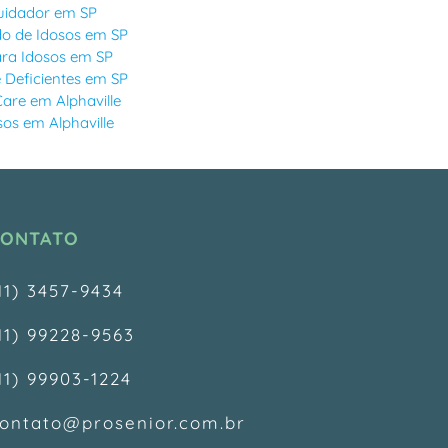
uidador em SP
o de Idosos em SP
ara Idosos em SP
Deficientes em SP
re em Alphaville
os em Alphaville
CONTATO
11) 3457-9434
11) 99228-9563
11) 99903-1224
ontato@prosenior.com.br