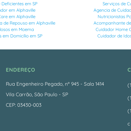
Deficientes em SP
Serviços de C
ador em Alphaville
Agencia de Cuidad
are em Alphaville
Nutricionistas P
a de Repouso em Alphaville
Acompanhante de 
Idosos em Moema
Cuidador Home Ca
s em Domicílio em SP
Cuidador de Idos
ENDEREÇO
Rua Engenheiro Pegado, nº 945 - Sala 1414
(
Vila Carrão, São Paulo - SP
(
CEP: 03430-003
(
c