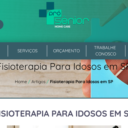
TRABALHE 
SERVIÇOS
ORÇAMENTO
CONOSCO
Fisioterapia Para Idosos em S
Home
/
Artigos
/
Fisioterapia Para Idosos em SP
ISIOTERAPIA PARA IDOSOS EM 