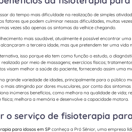
benefícios da fisioterapia para
sar do tempo mais dificuldade na realização de simples ativid
os fatores que podem culminar nessas dificuldades, muitas veze
umas vezes são apenas os sintomas da velhice chegando.
hecimento mais saudável, atualmente é possível encontrar uma
á alcançaram a terceira idade, mas que pretendem ter uma vida 
alternativa, isso porque ela tem como função o estudo, o diagnós
r realizado por meio de massagens; exercícios físicos; tratamentos
ntos visam melhor a saúde do paciente, fornecendo assim uma ma
a grande variedade de idades, principalmente para o público ma
 mais atingindo por dores musculares, por conta dos sintomas 
ona inúmeros benefícios, como melhora na qualidade de vida; r
física; melhora a memória e desenvolve a capacidade motora.
 o serviço de fisioterapia par
terapia para idosos em SP
conheça a Pró Sênior, uma empresa líd