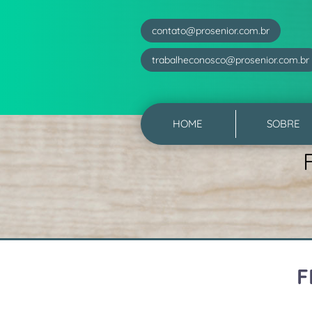
contato@prosenior.com.br
trabalheconosco@prosenior.com.br
HOME
SOBRE
F